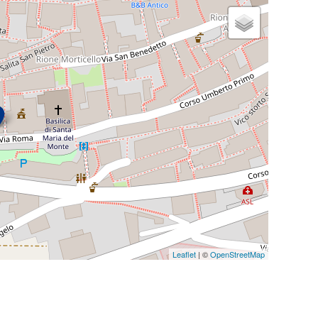
Leaflet
| ©
OpenStreetMap