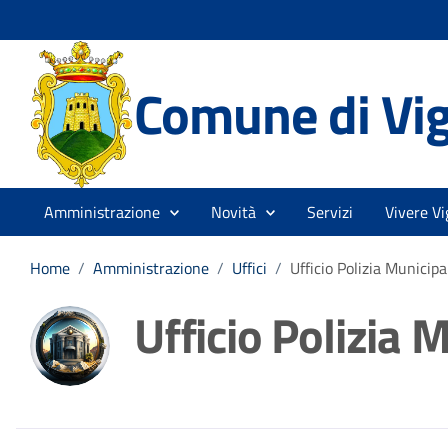
Comune di Vi
Amministrazione
Novità
Servizi
Vivere Vi
Home
/
Amministrazione
/
Uffici
/
Ufficio Polizia Municipa
Ufficio Polizia 
Dettagli della noti