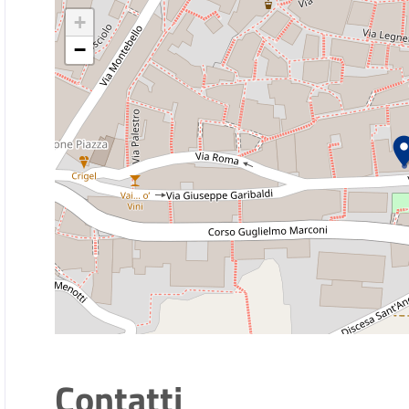
+
−
Contatti