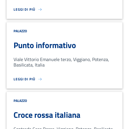
LEGGI DI PIÙ
SU LOREM IPSUM DOLOR SIT AMET, CONSECTETUR ADIPISCING EL
PALAZZO
Punto informativo
Viale Vittorio Emanuele terzo, Viggiano, Potenza,
Basilicata, Italia
LEGGI DI PIÙ
SU LOREM IPSUM DOLOR SIT AMET, CONSECTETUR ADIPISCING EL
PALAZZO
Croce rossa italiana