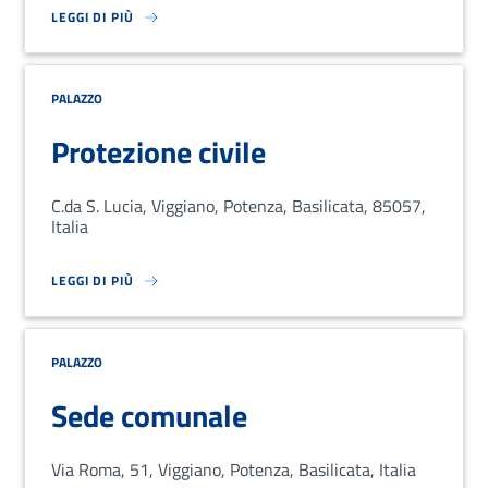
LEGGI DI PIÙ
SU LOREM IPSUM DOLOR SIT AMET, CONSECTETUR ADIPISCING EL
PALAZZO
Protezione civile
C.da S. Lucia, Viggiano, Potenza, Basilicata, 85057,
Italia
LEGGI DI PIÙ
SU LOREM IPSUM DOLOR SIT AMET, CONSECTETUR ADIPISCING EL
PALAZZO
Sede comunale
Via Roma, 51, Viggiano, Potenza, Basilicata, Italia