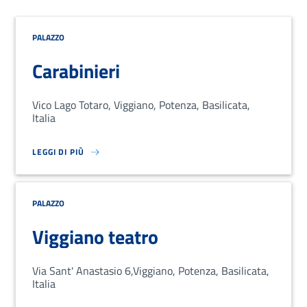
PALAZZO
Carabinieri
Vico Lago Totaro, Viggiano, Potenza, Basilicata,
Italia
LEGGI DI PIÙ
SU LOREM IPSUM DOLOR SIT AMET, CONSECTETUR ADIPISCING EL
PALAZZO
Viggiano teatro
Via Sant' Anastasio 6,Viggiano, Potenza, Basilicata,
Italia