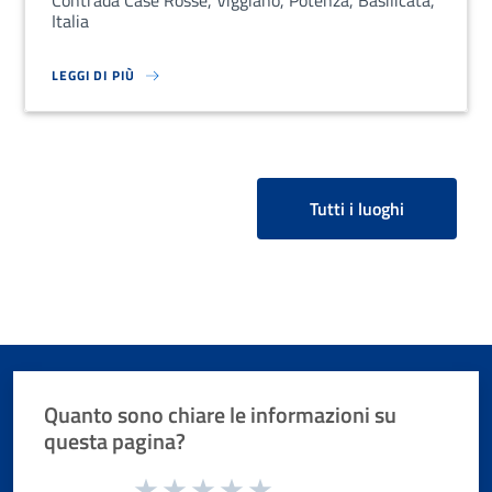
Contrada Case Rosse, Viggiano, Potenza, Basilicata,
Italia
LEGGI DI PIÙ
SU LOREM IPSUM DOLOR SIT AMET, CONSECTETUR ADIPISCING EL
Tutti i luoghi
Quanto sono chiare le informazioni su
questa pagina?
Valuta da 1 a 5 stelle la pagina