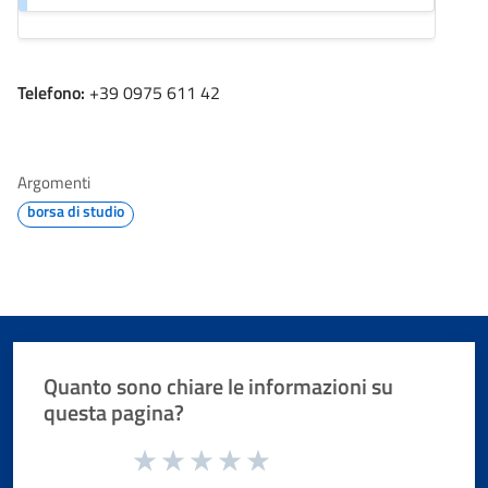
Telefono:
+39 0975 611 42
Argomenti
borsa di studio
Quanto sono chiare le informazioni su
questa pagina?
Valuta da 1 a 5 stelle la pagina
Valuta 1 stelle su 5
Valuta 2 stelle su 5
Valuta 3 stelle su 5
Valuta 4 stelle su 5
Valuta 5 stelle su 5