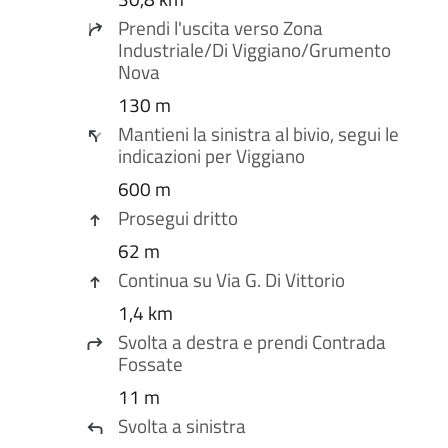
Prendi l'uscita verso
Zona
Industriale
/
Di Viggiano
/
Grumento
Nova
130 m
Mantieni la
sinistra
al bivio, segui le
indicazioni per
Viggiano
600 m
Prosegui dritto
62 m
Continua su
Via G. Di Vittorio
1,4 km
Svolta a
destra
e prendi
Contrada
Fossate
11 m
Svolta a
sinistra