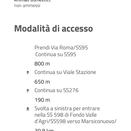
non ammessi
Modalità di accesso
Prendi
Via Roma
/
SS95
Continua su SS95
800 m
Continua su
Viale Stazione
650 m
Continua su
SS276
190 m
Svolta a
sinistra
per entrare
nella
SS 598 di Fondo Valle
d
'
Agri
/
SS598
verso
Marsiconuovo
/
Scanz
30,8 km