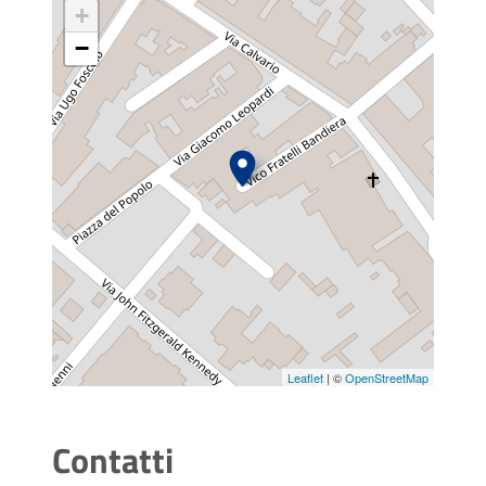
+
−
Leaflet
| ©
OpenStreetMap
Contatti