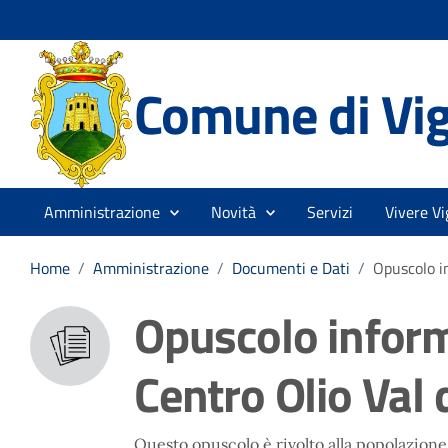
Comune di Vi
Amministrazione
Novità
Servizi
Vivere Vi
Home
/
Amministrazione
/
Documenti e Dati
/
Opuscolo i
Opuscolo inform
Centro Olio Val 
Questo opuscolo è rivolto alla popolazione 