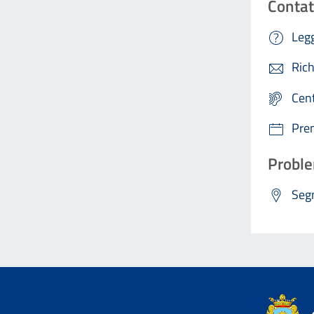
Contat
Legg
Rich
Cen
Pre
Proble
Segn