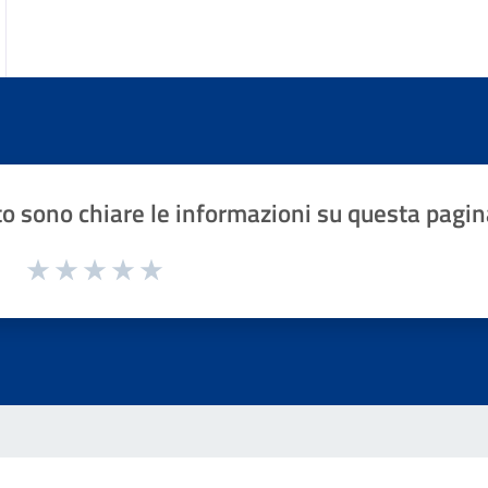
o sono chiare le informazioni su questa pagin
1 a 5 stelle la pagina
Valuta 1 stelle su 5
Valuta 2 stelle su 5
Valuta 3 stelle su 5
Valuta 4 stelle su 5
Valuta 5 stelle su 5