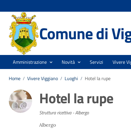
Comune di Vi
Amministrazione
Novità
Servizi
Vivere Vi
Home
/
Vivere Viggiano
/
Luoghi
/
Hotel la rupe
Hotel la rupe
Struttura ricettiva - Albergo
Albergo