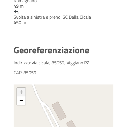
Romagnano
49 m
Svolta a sinistra e prendi SC Della Cicala
450 m
Georeferenziazione
Indirizzo: via cicala, 85059, Viggiano PZ
CAP: 85059
+
−