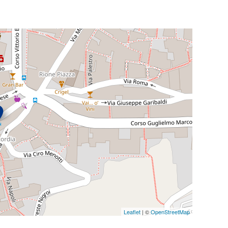
Leaflet
| ©
OpenStreetMap