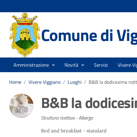
Comune di Vi
Amministrazione
Novità
Servizi
Vivere Vi
Home
/
Vivere Viggiano
/
Luoghi
/
B&B la dodicesima not
B&B la dodicesi
Struttura ricettiva - Albergo
Bed and breakfast - standard