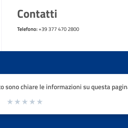
Contatti
Telefono:
+39 377 470 2800
o sono chiare le informazioni su questa pagin
1 a 5 stelle la pagina
Valuta 1 stelle su 5
Valuta 2 stelle su 5
Valuta 3 stelle su 5
Valuta 4 stelle su 5
Valuta 5 stelle su 5