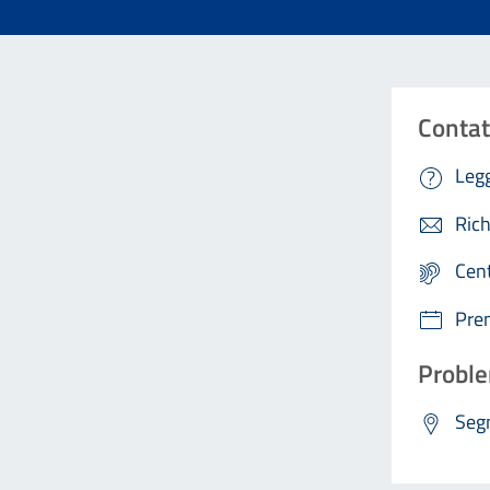
Contat
Legg
Rich
Cen
Pre
Proble
Segn