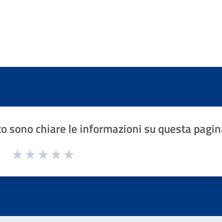
o sono chiare le informazioni su questa pagin
1 a 5 stelle la pagina
Valuta 1 stelle su 5
Valuta 2 stelle su 5
Valuta 3 stelle su 5
Valuta 4 stelle su 5
Valuta 5 stelle su 5