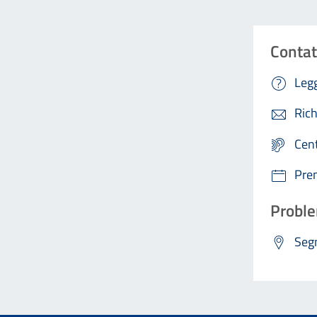
Contat
Legg
Rich
Cen
Pre
Proble
Segn