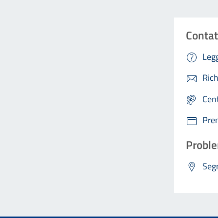
Contat
Legg
Rich
Cen
Pre
Proble
Segn