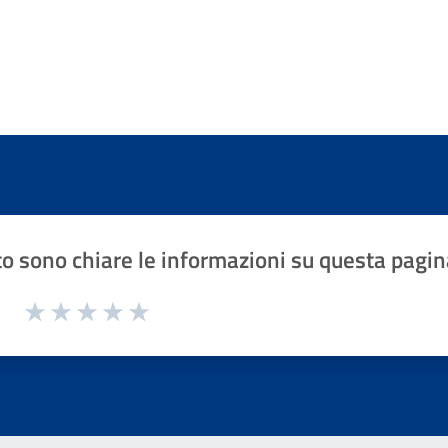
o sono chiare le informazioni su questa pagin
1 a 5 stelle la pagina
Valuta 1 stelle su 5
Valuta 2 stelle su 5
Valuta 3 stelle su 5
Valuta 4 stelle su 5
Valuta 5 stelle su 5