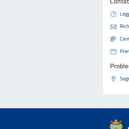
Contat
Legg
Rich
Cen
Pre
Proble
Segn