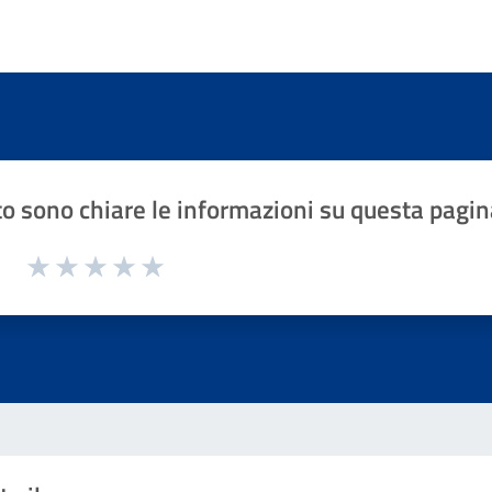
o sono chiare le informazioni su questa pagin
1 a 5 stelle la pagina
Valuta 1 stelle su 5
Valuta 2 stelle su 5
Valuta 3 stelle su 5
Valuta 4 stelle su 5
Valuta 5 stelle su 5