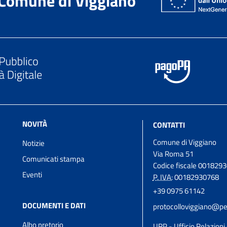
Comune di Viggiano
NOVITÀ
CONTATTI
Comune di Viggiano
Notizie
Via Roma 51
Comunicati stampa
Codice fiscale 001829
Eventi
P. IVA:
00182930768
+39 0975 61142
DOCUMENTI E DATI
protocolloviggiano@pec
Albo pretorio
URP - Ufficio Relazioni 