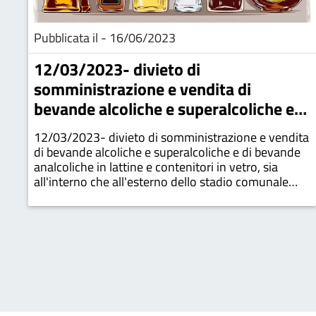
Pubblicata il - 16/06/2023
12/03/2023- divieto di
somministrazione e vendita di
bevande alcoliche e superalcoliche e
di bevande analcoliche in lattine e
12/03/2023- divieto di somministrazione e vendita
contenitori in vetro, sia all'interno che
di bevande alcoliche e superalcoliche e di bevande
all'esterno dello stadio comunale
analcoliche in lattine e contenitori in vetro, sia
all'interno che all'esterno dello stadio comunale
"coviello"
"coviello"