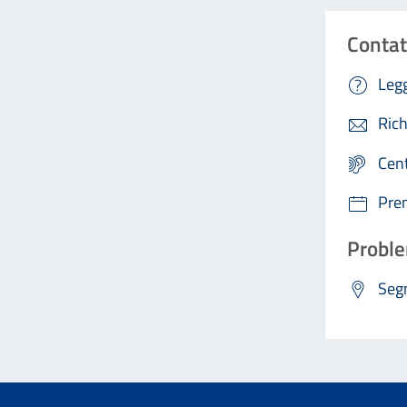
Contat
Legg
Rich
Cen
Pre
Proble
Segn