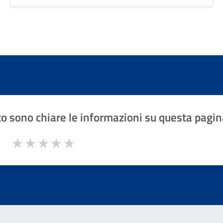
o sono chiare le informazioni su questa pagin
1 a 5 stelle la pagina
Valuta 1 stelle su 5
Valuta 2 stelle su 5
Valuta 3 stelle su 5
Valuta 4 stelle su 5
Valuta 5 stelle su 5