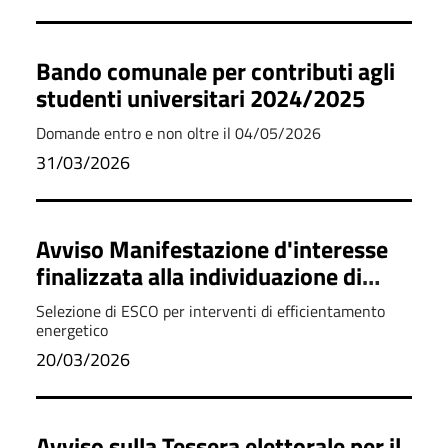
Bando comunale per contributi agli
studenti universitari 2024/2025
Domande entro e non oltre il 04/05/2026
31/03/2026
Avviso Manifestazione d'interesse
finalizzata alla individuazione di
operatori economici in possesso dei
Selezione di ESCO per interventi di efficientamento
requisiti per le ESCO per adesione al
energetico
Conto Termico 3.0
20/03/2026
Avviso sulla Tessera elettorale per il