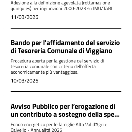
comunali
Adesione alla definizione agevolata (rottamazione
quinquies) per ingiunzioni 2000‑2023 su IMU/TARI
11/03/2026
Bando per l'affidamento del servizio
di Tesoreria Comunale di Viggiano
Procedura aperta per la gestione del servizio di
tesoreria comunale con criterio dell’offerta
economicamente più vantaggiosa.
10/03/2026
Avviso Pubblico per l’erogazione di
un contributo a sostegno della spesa
energetica dei cittadini dell’Alta Val
Fondo energetico per le famiglie Alta Val d'Agri e
d’Agri e Calvello
Calvello - Annualità 2025