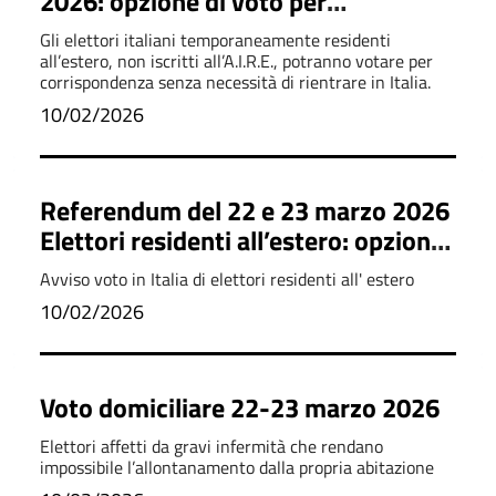
2026: opzione di voto per
corrispondenza per i cittadini
Gli elettori italiani temporaneamente residenti
temporaneamente all’estero
all’estero, non iscritti all’A.I.R.E., potranno votare per
corrispondenza senza necessità di rientrare in Italia.
10/02/2026
Referendum del 22 e 23 marzo 2026
Elettori residenti all’estero: opzione
per il voto in Italia
Avviso voto in Italia di elettori residenti all' estero
10/02/2026
Voto domiciliare 22-23 marzo 2026
Elettori affetti da gravi infermità che rendano
impossibile l’allontanamento dalla propria abitazione